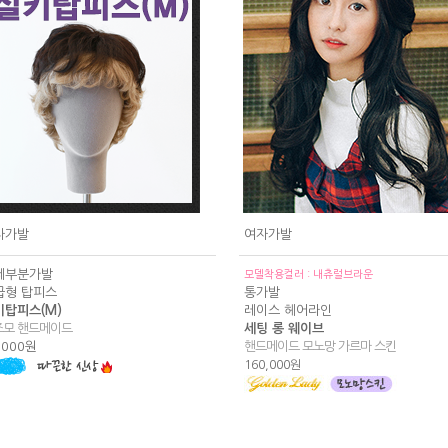
자가발
여자가발
제부분가발
모델착용컬러 : 내츄럴브라운
급형 탑피스
통가발
키탑피스(M)
레이스 헤어라인
조모 핸드메이드
세팅 롱 웨이브
,000원
핸드메이드 모노망 가르마 스킨
160,000원