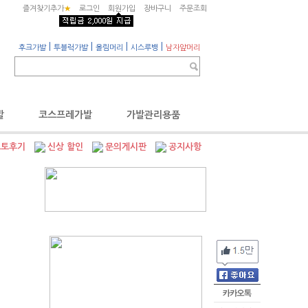
즐겨찾기추가
★
로그인
회원가입
장바구니
주문조회
|
|
|
|
후크가발
투블럭가발
올림머리
시스루뱅
남자앞머리
발
코스프레가발
가발관리용품
포토후기
신상 할인
문의게시판
공지사항