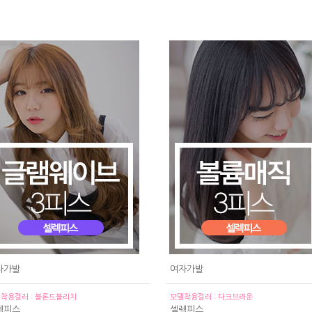
자가발
여자가발
착용컬러 : 블론드블리치
모델착용컬러 : 다크브라운
렉피스
셀렉피스