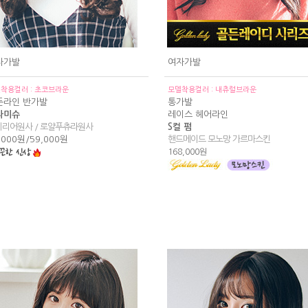
자가발
여자가발
착용컬러 : 초코브라운
모델착용컬러 : 내츄럴브라운
든라인 반가발
통가발
라미슈
레이스 헤어라인
페리어원사 / 로얄푸츄라원사
S컬 펌
,000원/59,000원
핸드메이드 모노망 가르마스킨
168,000원