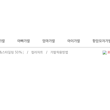
가발
아빠가발
엄마가발
아이가발
항암모자가
&스타일링 50%↓
/
컬러차트
/
가발착용방법