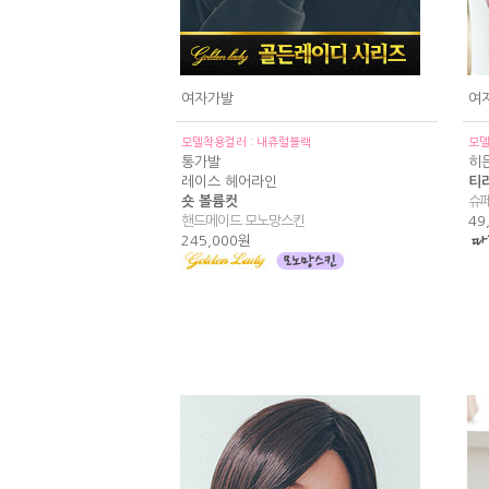
여자가발
여
모델착용컬러 : 내츄럴블랙
모델
통가발
히
레이스 헤어라인
티
숏 볼륨컷
슈
핸드메이드 모노망스킨
49
245,000원