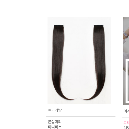
여자가발
여
붙임머리
모델
미니피스
셀