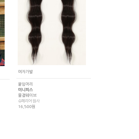
여자가발
붙임머리
미니피스
물결웨이브
슈페리어 원사
16,500원