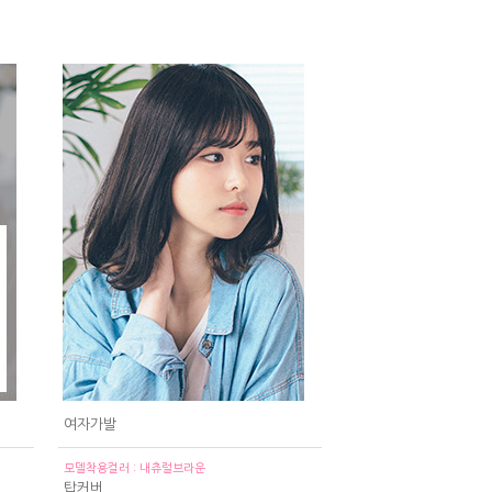
여자가발
모델착용컬러 : 내츄럴브라운
탑커버