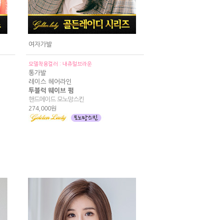
여자가발
모델착용컬러 : 내츄럴브라운
통가발
레이스 헤어라인
투블럭 웨이브 펌
핸드메이드 모노망스킨
274,000원