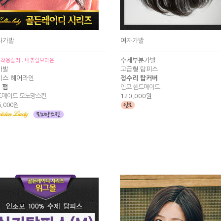
자가발
여자가발
수제부분가발
착용컬러 : 내츄럴브라운
가발
고급형 탑피스
이스 헤어라인
정수리 탑커버
 펌
인모 핸드메이드
드메이드 모노망스킨
120,000원
6,000원