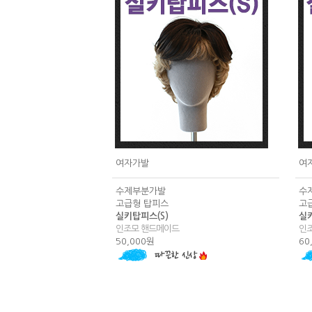
여자가발
여
수제부분가발
수
고급형 탑피스
고
실키탑피스(S)
실
인조모 핸드메이드
인
50,000원
60