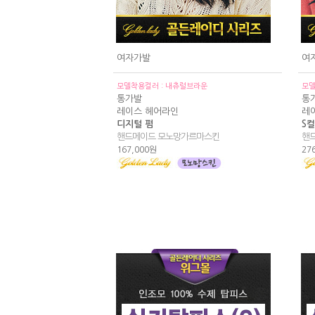
여자가발
여
모델착용컬러 : 내츄럴브라운
모델
통가발
통
레이스 헤어라인
레
디지털 펌
S컬
핸드메이드 모노망가르마스킨
핸
167,000원
27