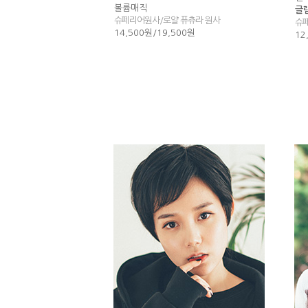
볼륨매직
글
슈페리어원사/로얄 퓨츄라 원사
슈
14,500원/19,500원
12