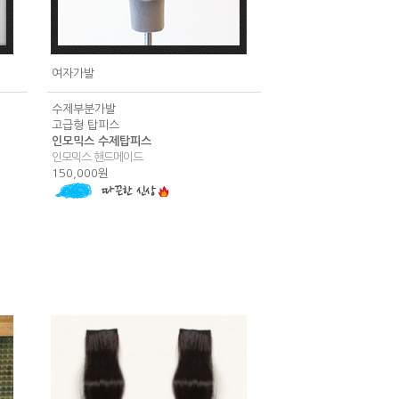
여자가발
수제부분가발
고급형 탑피스
인모믹스 수제탑피스
인모믹스 핸드메이드
150,000원