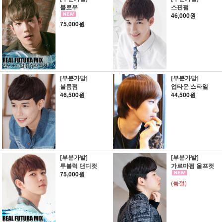
블로우
스핀펌
46,000원
75,000원
[부분가발]
[부분가발]
볼륨펌
업타운 스타일
46,500원
44,500원
[부분가발]
[부분가발]
투블럭 댄디컷
가르마펌 울프컷
75,000원
(품절)