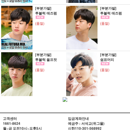
[부분가발]
[부분가발]
투블럭 애즈펌
투블럭 애즈펌
(품절)
(품절)
[부분가발]
[부분가발]
투블럭 울프컷
쉼표머리
(품절)
(품절)
고객센터
입금계좌안내
1661-8624
예금주 : 서석교(위그몰)
월~금 오전10시~오후5시
신한
110-301-568992