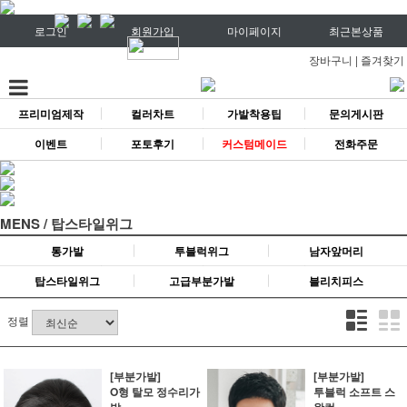
로그인
회원가입
마이페이지
최근본상품
장바구니
|
즐겨찾기
프리미엄제작
컬러차트
가발착용팁
문의게시판
이벤트
포토후기
커스텀메이드
전화주문
MENS / 탑스타일위그
통가발
투블럭위그
남자앞머리
탑스타일위그
고급부분가발
블리치피스
정렬
[부분가발]
[부분가발]
O형 탈모 정수리가
투블럭 소프트 스