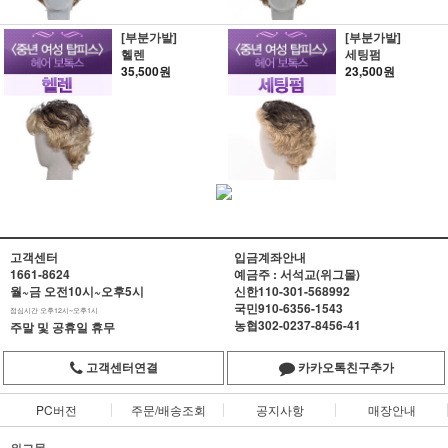
[부분가발]
[부분가발]
헬렌
세팅펌
35,500원
23,500원
고객센터
입금계좌안내
1661-8624
예금주 : 서석교(위그몰)
월~금 오전10시~오후5시
신한
110-301-568992
국민
910-6356-1543
점심시간 오후12시~오후1시
농협
302-0237-8456-41
주말 및 공휴일 휴무
고객센터연결
카카오톡친구추가
PC버전
주문/배송조회
공지사항
매장안내