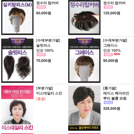
정수리 탑커버
정수리 탑커버
60,000원
120,000원
[수제부분가발]
[수제부분가발]
슬릿피스
그레이스
인모 100%
인모 100%
70,000원
90,000원
[부분가발]
[통가발]
미스데일리 스킨
레이스 헤어라인
뿌리 볼륨 숏펌
(품절)
328,500원