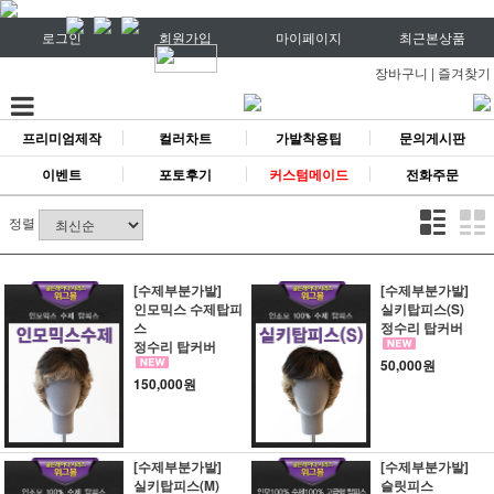
로그인
회원가입
마이페이지
최근본상품
장바구니
|
즐겨찾기
프리미엄제작
컬러차트
가발착용팁
문의게시판
이벤트
포토후기
커스텀메이드
전화주문
정렬
[수제부분가발]
[수제부분가발]
인모믹스 수제탑피
실키탑피스(S)
스
정수리 탑커버
정수리 탑커버
50,000원
150,000원
[수제부분가발]
[수제부분가발]
실키탑피스(M)
슬릿피스