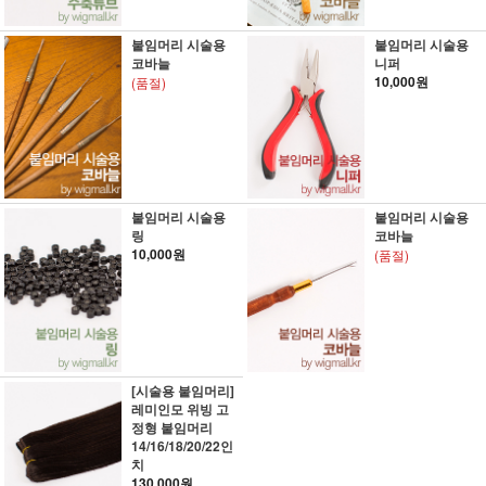
붙임머리 시술용
붙임머리 시술용
코바늘
니퍼
10,000원
(품절)
붙임머리 시술용
붙임머리 시술용
링
코바늘
10,000원
(품절)
[시술용 붙임머리]
레미인모 위빙 고
정형 붙임머리
14/16/18/20/22인
치
130,000원