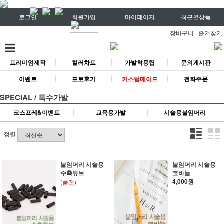
로그인
회원가입
마이페이지
최근본상품
장바구니
|
즐겨찾기
프리미엄제작
컬러차트
가발착용팁
문의게시판
이벤트
포토후기
커스텀메이드
전화주문
SPECIAL / 특수가발
코스프레&이벤트
교육용가발
시술용붙임머리
정렬
붙임머리 시술용
붙임머리 시술용
수축튜브
코바늘
4,000원
(품절)