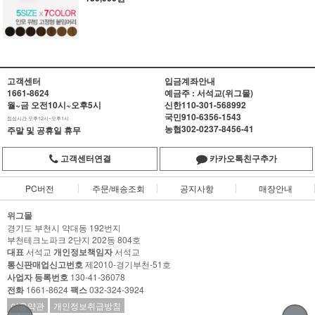
고객센터
입금계좌안내
1661-8624
예금주 : 서석교(위그몰)
월~금 오전10시~오후5시
신한
110-301-568992
국민
910-6356-1543
점심시간 오후12시~오후1시
농협
302-0237-8456-41
주말 및 공휴일 휴무
고객센터연결
카카오톡친구추가
PC버전
주문/배송조회
공지사항
매장안내
위그몰
경기도 부천시 약대동 192번지
부천테크노파크 2단지 202동 804호
대표
서석교
개인정보책임자
서석교
통신판매업신고번호
제2010-경기부천-51호
사업자 등록번호
130-41-36078
전화
1661-8624
팩스
032-324-3924
이용약관
개인정보취급방침