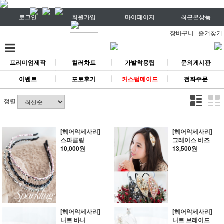
로그인
회원가입
마이페이지
최근본상품
장바구니
|
즐겨찾기
프리미엄제작
컬러차트
가발착용팁
문의게시판
이벤트
포토후기
커스텀메이드
전화주문
정렬
[헤어악세사리]
[헤어악세사리]
스파클링
그레이스 비즈
10,000원
13,500원
[헤어악세사리]
[헤어악세사리]
니트 바니
니트 브레이드