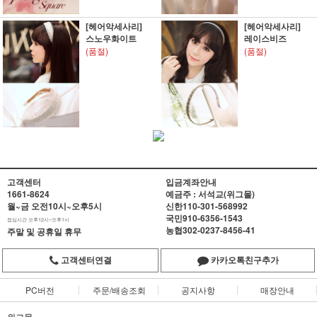
[헤어악세사리]
[헤어악세사리]
스노우화이트
레이스비즈
(품절)
(품절)
고객센터
입금계좌안내
1661-8624
예금주 : 서석교(위그몰)
월~금 오전10시~오후5시
신한
110-301-568992
국민
910-6356-1543
점심시간 오후12시~오후1시
농협
302-0237-8456-41
주말 및 공휴일 휴무
고객센터연결
카카오톡친구추가
PC버전
주문/배송조회
공지사항
매장안내