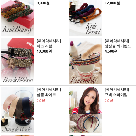
9,000원
12,000원
[헤어악세사리]
[헤어악세사리]
비즈 리본
앙상블 헤어밴드
10,000원
4,500원
[헤어악세사리]
[헤어악세사리]
심플 와이드
큐빅 스파이럴
(품절)
(품절)