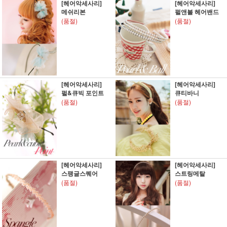
[헤어악세사리]
[헤어악세사리]
메쉬리본
펄앤볼 헤어밴드
(품절)
(품절)
[헤어악세사리]
[헤어악세사리]
펄&큐빅 포인트
큐티바니
(품절)
(품절)
[헤어악세사리]
[헤어악세사리]
스팽글스퀘어
스트링메탈
(품절)
(품절)