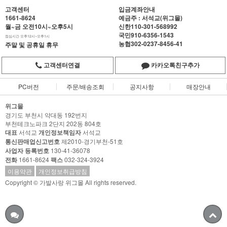
고객센터
입금계좌안내
1661-8624
예금주 : 서석교(위그몰)
월~금 오전10시~오후5시
신한
110-301-568992
국민
910-6356-1543
점심시간 오후12시~오후1시
농협
302-0237-8456-41
주말 및 공휴일 휴무
고객센터연결
카카오톡친구추가
PC버전
주문/배송조회
공지사항
매장안내
위그몰
경기도 부천시 약대동 192번지
부천테크노파크 2단지 202동 804호
대표
서석교
개인정보책임자
서석교
통신판매업신고번호
제2010-경기부천-51호
사업자 등록번호
130-41-36078
전화
1661-8624
팩스
032-324-3924
이용약관
개인정보취급방침
Copyright © 가발사랑 위그몰 All rights reserved.