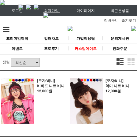
로그인
회원가입
마이페이지
최근본상품
장바구니
|
즐겨찾기
프리미엄제작
컬러차트
가발착용팁
문의게시판
이벤트
포토후기
커스텀메이드
전화주문
정렬
[모자/비니]
[모자/비니]
비비드 니트 비니
악마 니트 비니
12,000원
12,000원