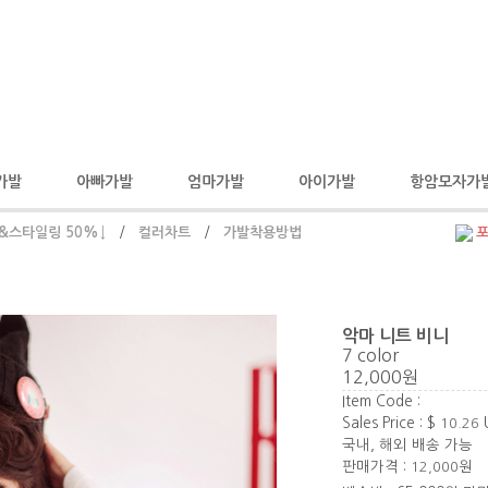
가발
아빠가발
엄마가발
아이가발
항암모자가
&스타일링 50%↓
/
컬러차트
/
가발착용방법
악마 니트 비니
7 color
12,000원
Item Code :
Sales Price : $
10.26
국내, 해외 배송 가능
판매가격 :
12,000
원