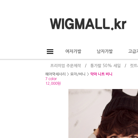
여자가발
남자가발
고급
프리미엄 주문제작
/
통가발 50% 세일
/
컷트
헤어악세사리
>
모자/비니
>
악마 니트 비니
7 color
12,000원