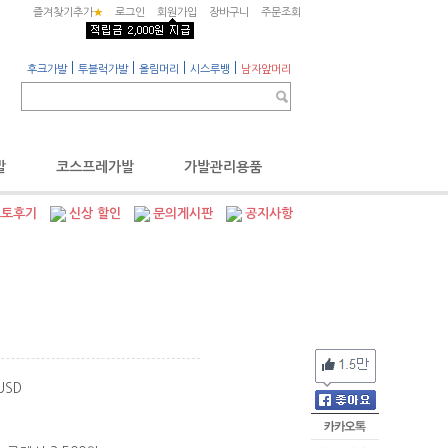
즐겨찾기추가
★
로그인
회원가입
장바구니
주문조회
|
|
|
|
후크가발
투블럭가발
올림머리
시스루뱅
남자앞머리
발
코스프레가발
가발관리용품
포토후기
신상 할인
문의게시판
공지사항
USD