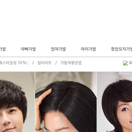
가발
아빠가발
엄마가발
아이가발
항암모자가
&스타일링 50%↓
/
컬러차트
/
가발착용방법