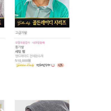
고급가발
모델착용컬러 : 내츄럴블랙
통가발
세팅 펌
핸드메이드 전체완수제
510,000원