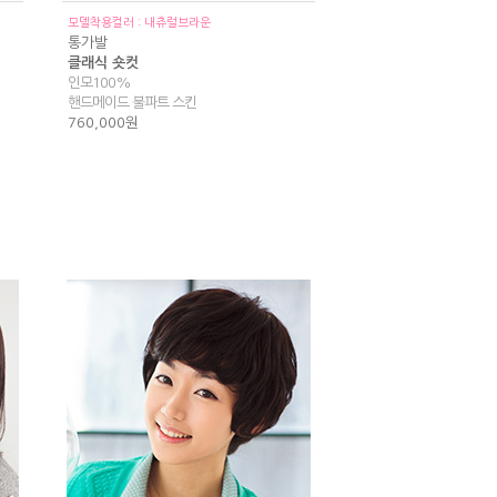
모델착용컬러 : 내츄럴브라운
통가발
클래식 숏컷
인모100%
핸드메이드 불파트 스킨
760,000원