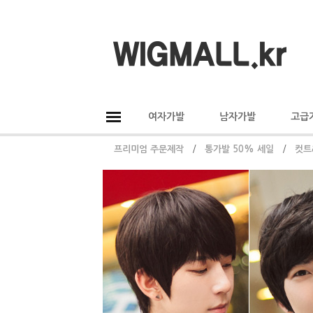
여자가발
남자가발
고급
프리미엄 주문제작
/
통가발 50% 세일
/
컷트