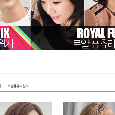
발
로얄퓨츄라원사