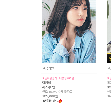
고급가발
고
모델착용컬러 : 내츄럴브라운
모
탑커버
통
씨스루 뱅
보
인모 100% 수제 불파트
핸
385,000원
36