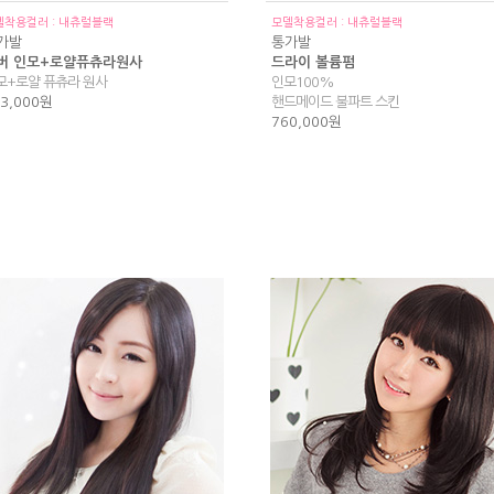
델착용컬러 : 내츄럴블랙
모델착용컬러 : 내츄럴블랙
가발
통가발
버 인모+로얄퓨츄라원사
드라이 볼륨펌
모+로얄 퓨츄라 원사
인모100%
3,000원
핸드메이드 불파트 스킨
760,000원