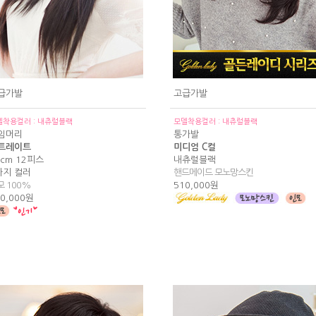
급가발
고급가발
델착용컬러 : 내츄럴블랙
모델착용컬러 : 내츄럴블랙
임머리
통가발
트레이트
미디엄 C컬
5cm 12피스
내츄럴블랙
가지 컬러
핸드메이드 모노망스킨
모 100%
510,000원
0,000원