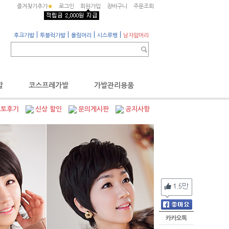
즐겨찾기추가
★
로그인
회원가입
장바구니
주문조회
|
|
|
|
후크가발
투블럭가발
올림머리
시스루뱅
남자앞머리
발
코스프레가발
가발관리용품
포토후기
신상 할인
문의게시판
공지사항