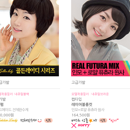
급가발
고급가발
델착용컬러 :내츄럴블랙
모델착용컬러 : 내츄럴브라운
가발
캡타입
 펌
레이어볼륨컷
드메이드 전체완수제
인모+로얄 퓨츄라 원사
0,000원
164,500원