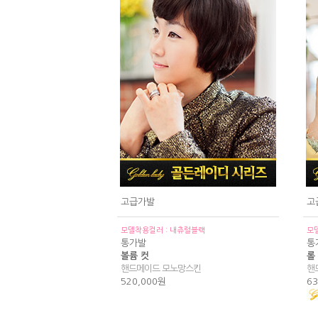
고급가발
고
모델착용컬러 : 내츄럴블랙
모
통가발
통
볼륨 컷
롤
핸드메이드 모노망스킨
핸
520,000원
63