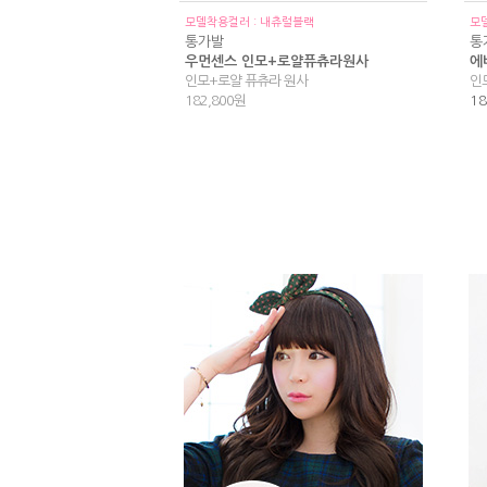
모델착용컬러 : 내츄럴블랙
모
통가발
통
우먼센스 인모+로얄퓨츄라원사
에
인모+로얄 퓨츄라 원사
인
182,800원
18