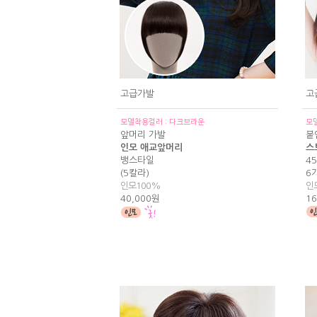
고급가발
고
모델착용컬러 : 다크브라운
모
앞머리 가발
붙
인모 애교앞머리
스
뱅스타일
4
(5칼라)
6
인모100%
인
40,000원
16