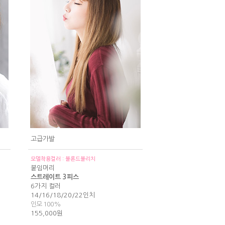
고급가발
모델착용컬러 : 블론드블리치
붙임머리
스트레이트 3피스
6가지 컬러
14/16/18/20/22인치
인모 100%
155,000원