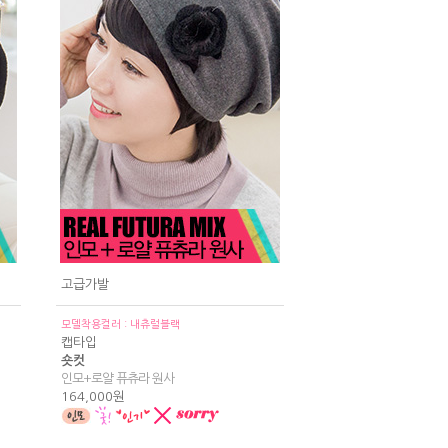
고급가발
모델착용컬러 : 내츄럴블랙
캡타입
숏컷
인모+로얄 퓨츄라 원사
164,000원