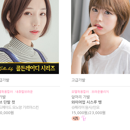
급가발
고급가발
델착용컬러 : 내츄럴브라운
모델착용컬러 : 브라운블리치
가발
앞머리 가발
브 단발 컷
와이어업 시스루 뱅
드메이드 모노망 가르마스킨
슈페리어 원사/인모
0,000원
15,000원/23,000원