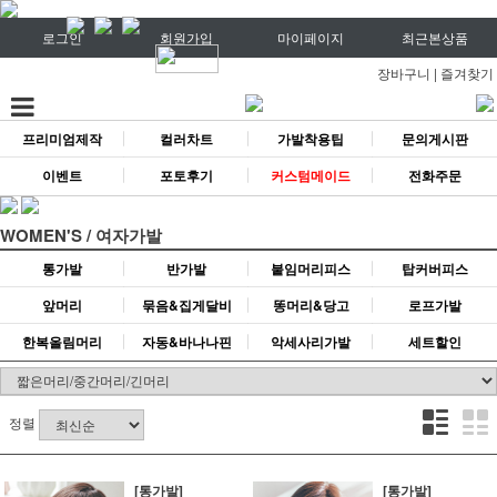
로그인
회원가입
마이페이지
최근본상품
장바구니
|
즐겨찾기
프리미엄제작
컬러차트
가발착용팁
문의게시판
이벤트
포토후기
커스텀메이드
전화주문
WOMEN'S / 여자가발
통가발
반가발
붙임머리피스
탑커버피스
앞머리
묶음&집게달비
똥머리&당고
로프가발
한복올림머리
자동&바나나핀
악세사리가발
세트할인
정렬
[통가발]
[통가발]