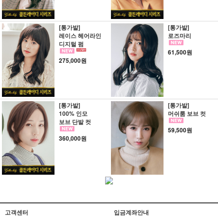
[통가발]
[통가발]
레이스 헤어라인
로즈마리
디지털 펌
61,500원
275,000원
[통가발]
[통가발]
100% 인모
머쉬룸 보브 컷
보브 단발 컷
59,500원
360,000원
고객센터
입금계좌안내