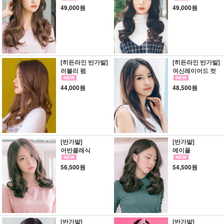
49,000원
49,000원
[히든라인 반가발]
[히든라인 반가발]
러블리 펌
여신레이어드 컷
44,000원
48,500원
[반가발]
[반가발]
어반클래식
메이플
56,500원
54,500원
[반가발]
[반가발]