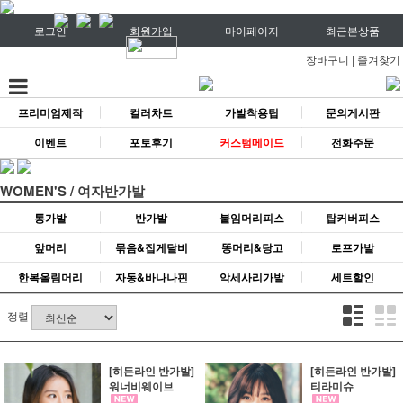
로그인
회원가입
마이페이지
최근본상품
장바구니
|
즐겨찾기
프리미엄제작
컬러차트
가발착용팁
문의게시판
이벤트
포토후기
커스텀메이드
전화주문
WOMEN'S / 여자반가발
통가발
반가발
붙임머리피스
탑커버피스
앞머리
묶음&집게달비
똥머리&당고
로프가발
한복올림머리
자동&바나나핀
악세사리가발
세트할인
정렬
[히든라인 반가발]
[히든라인 반가발]
워너비웨이브
티라미슈