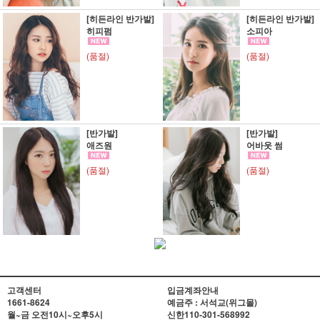
[히든라인 반가발]
[히든라인 반가발]
히피펌
소피아
(품절)
(품절)
[반가발]
[반가발]
애즈원
어바웃 썸
(품절)
(품절)
고객센터
입금계좌안내
1661-8624
예금주 : 서석교(위그몰)
월~금 오전10시~오후5시
신한
110-301-568992