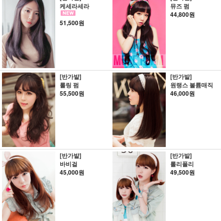
케세라세라
뮤즈 펌
44,800원
51,500원
[반가발]
[반가발]
롤링 펌
원랭스 볼륨매직
55,500원
46,000원
[반가발]
[반가발]
바비걸
롤리폴리
45,000원
49,500원