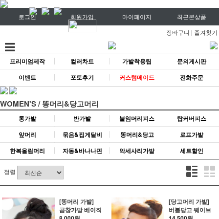
로그인
회원가입
마이페이지
최근본상품
장바구니
|
즐겨찾기
프리미엄제작
컬러차트
가발착용팁
문의게시판
이벤트
포토후기
커스텀메이드
전화주문
WOMEN'S / 똥머리&당고머리
통가발
반가발
붙임머리피스
탑커버피스
앞머리
묶음&집게달비
똥머리&당고
로프가발
한복올림머리
자동&바나나핀
악세사리가발
세트할인
정렬
[똥머리 가발]
[당고머리 가발]
곱창가발 베이직
버블당고 웨이브
8,000원
14,500원