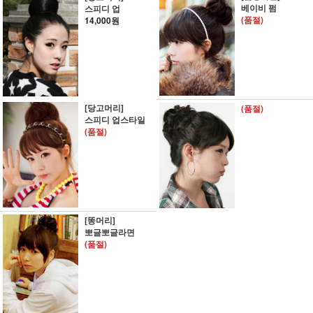
베이비 펌
스피디 업
(품절)
14,000원
[당고머리]
(품절)
스피디 업스타일
(품절)
[똥머리]
뽀글뽀글라면
(품절)